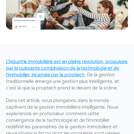
autonomes
Français
Prenez rendez-vous pour une séance de 
Suivez vos prospects et concluez plus 
formation avec un membre de notre équipe.
rapidement grâce à des suivis automatisés et 
Contact
sans aucune occasion manquée.
Communiquez avec notre équipe pour des 
CRM pour les équipes immobilières
démonstrations, du soutien ou des questions.
Synchronisation d’équipe simplifiée — leads en 
temps réel, indicateurs de performance et suivi 
de la croissance.
L'industrie immobilière est en pleine révolution, propulsée 
par la puissante combinaison de la technologie et de 
l'immobilier, incarnée par la proptech
. De la gestion 
traditionnelle émerge une gestion plus intelligente, et 
c'est là que la proptech prend le devant de la scène.
Dans cet article, nous plongeons dans le monde 
captivant de la gestion immobilière intelligente. Nous 
explorerons en profondeur comment cette 
convergence de la technologie et de l'immobilier 
redéfinit les paramètres de la gestion immobilière et 
révolutionne la façon dont les propriétés sont gérées, 