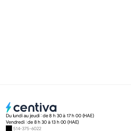
En savoir plus
12 NOV. 2025
•
SITE WEB
Comment l’intelligence artificielle
révolutionne le référencement web
des courtiers immobiliers
Myriam Delteil
Stratège en marketing numérique
Du lundi au jeudi : de 8 h 30 à 17 h 00 (HAE)
Vendredi : de 8 h 30 à 13 h 00 (HAE)
 514-375-6022