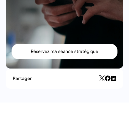
peuvent
simplifier
vos
opérations
quotidiennes.
Réservez ma séance stratégique
Partager
Articles
récents