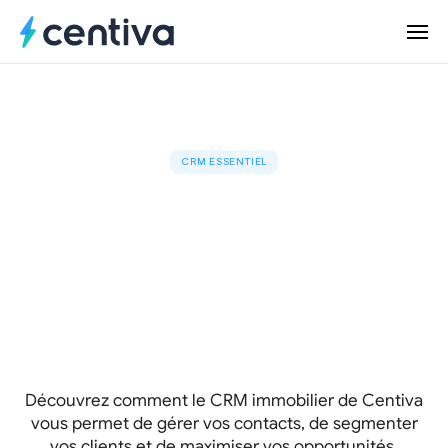
Produits
VOUS AVEZ BESOIN D'UN SITE WEB
CRM ESSENTIEL
Faites affaire avec nous
Site web pour courtiers immobiliers 
Décrochez des inscriptions comme courtier 
Un
CRM
immobilier
local grâce à un site performant axé sur les 
vendeurs.
performant
pour
Nos réalisations
Site web pour les équipes de courtiers 
immobiliers
optimiser
le
suivi
et
la
Le site à forte conversion conçu pour les 
UN IMPACT QUE VOUS POUVEZ VOIR
équipes de courtiers immobiliers afin d’obtenir 
Ressources
Réalisations
segmentation
plus d’inscriptions.
de
votre
Courtiers immobiliers, équipes et maisons 
Site web pour les agences immobilières
de courtage : de vrais exemples de sites à 
Renforcez l’autorité de votre courtage grâce à 
clientèle
fort taux de conversion.
Planifiez un appel stratégique
VOS RESSOURCES IMMOBILIÈRES DE RÉFÉRENCE
une plateforme puissante qui génère des 
Blogue
Découvrez comment le CRM immobilier de Centiva
prospects.
Conseils, tendances et stratégies en 
Connexion
VOUS AVEZ BESOIN D’UN CRM
vous permet de gérer vos contacts, de segmenter
immobilier.
CRM pour courtiers immobiliers 
vos clients et de maximiser vos opportunités.
Formation
Select Language