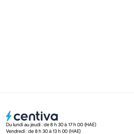
En savoir plus
12 NOV. 2025
•
SITE WEB
Comment l’intelligence artificielle
révolutionne le référencement web
des courtiers immobiliers
Myriam Delteil
Stratège en marketing numérique
Du lundi au jeudi : de 8 h 30 à 17 h 00 (HAE)
Vendredi : de 8 h 30 à 13 h 00 (HAE)